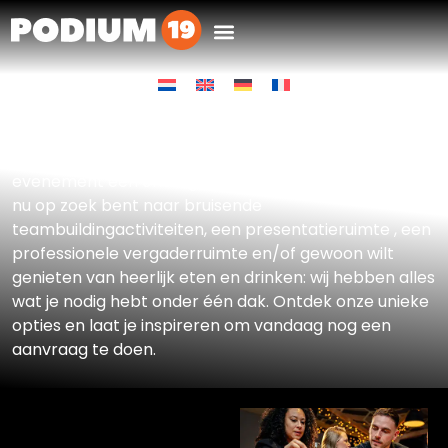
Een Bedrijfsuitje met
EscapeBox
Waar de mogelijkheden eindeloos zijn en jullie
evenement een onvergetelijke ervaring wordt! Of je
nu op zoek bent naar bruisende
teambuildingactiviteiten, een presentatieruimte , een
professionele vergaderruimte en/of gewoon wilt
genieten van heerlijk eten en drinken: wij hebben alles
wat je nodig hebt onder één dak. Ontdek onze unieke
opties en laat je inspireren om vandaag nog een
aanvraag te doen.