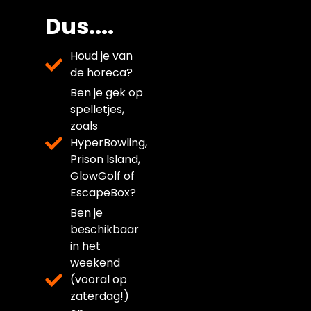
Dus....
Houd je van
de horeca?
Ben je gek op
spelletjes,
zoals
HyperBowling,
Prison Island,
GlowGolf of
EscapeBox?
Ben je
beschikbaar
in het
weekend
(vooral op
zaterdag!)