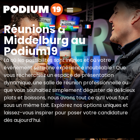
Réunions à
Middelburg au
Podium19
Là où les possibilités sont infinies et où votre
événement sera une expérience inoubliable ! Que
vous recherchiez un espace de présentation
dynamique, une salle de réunion professionnelle ou
que vous souhaitiez simplement déguster de délicieux
plats et boissons, nous avons tout ce qu’il vous faut
sous un même toit. Explorez nos options uniques et
laissez-vous inspirer pour poser votre candidature
dès aujourd’hui.