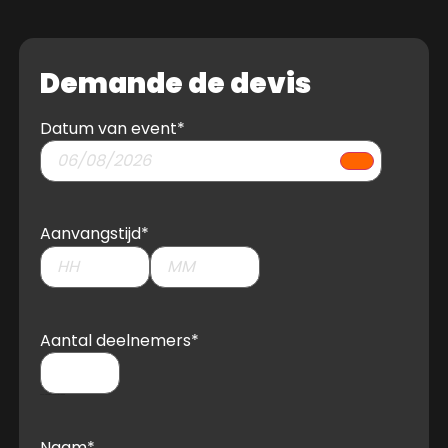
Demande de devis
Datum van event
*
Aanvangstijd
*
Aantal deelnemers
*
Veuillez saisir un nombre entre
1
et
1000
Naam
*